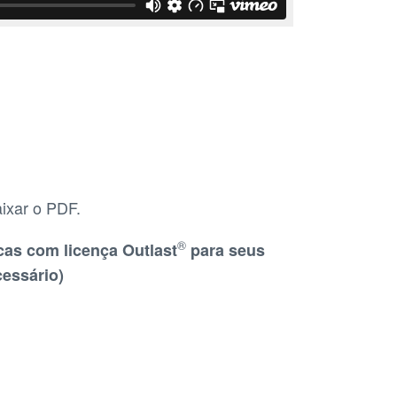
aixar o PDF.
®
cas com licença Outlast
para seus
cessário)