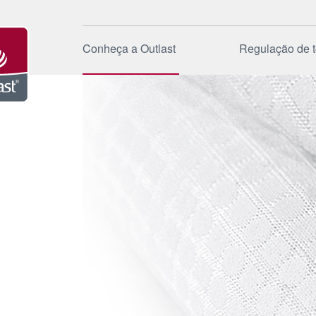
Conheça a Outlast
Regulação de 
Origem
Funcionali
Marca
Áreas de a
Empresa
Modos de 
Sustentabilidade
Aplicações
Notícias e Eventos
Qualidade 
Perguntas 