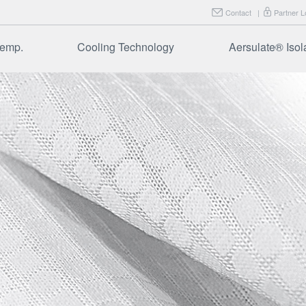
Contact
|
Partner L
temp.
Cooling Technology
Aersulate® Iso
dade
Preguntas Frecuentes
Aersulate F
plicação
Aersulate F
aplicação
Perguntas 
 especiais
& Testes
Frequentes