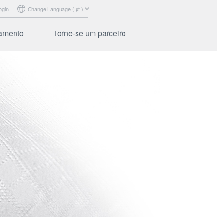
ogin
|
Change Language ( pt )
lamento
Torne-se um parceiro
abrics
Certificação
ibers
Suporte de marketing
Frequentes
Treinamentos
Login do parceiro