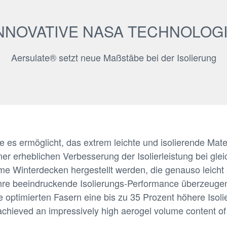
NNOVATIVE NASA TECHNOLOG
Aersulate® setzt neue Maßstäbe bei der Isolierung
e es ermöglicht, das extrem leichte und isolierende Mater
iner erheblichen Verbesserung der Isolierleistung bei g
me Winterdecken hergestellt werden, die genauso leich
 ihre beeindruckende Isolierungs-Performance überzeuge
ate optimierten Fasern eine bis zu 35 Prozent höhere Isol
achieved an impressively high aerogel volume content o