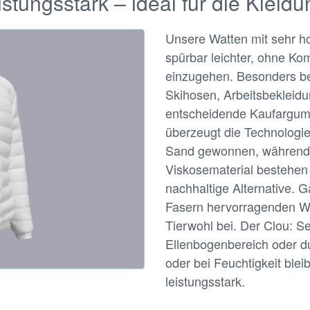
istungsstark – ideal für die Kleid
Unsere Watten mit sehr 
spürbar leichter, ohne K
einzugehen. Besonders be
Skihosen, Arbeitsbekleidun
entscheidende Kaufargume
überzeugt die Technologie
Sand gewonnen, während 
Viskosematerial bestehen
nachhaltige Alternative. 
Fasern hervorragenden W
Tierwohl bei. Der Clou: S
Ellenbogenbereich oder d
oder bei Feuchtigkeit ble
leistungsstark.