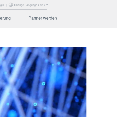
gin
|
Change Language ( de )
ierung
Partner werden
xtilien
Zertifizierung
Fasern
Marketing-Unterstützung
Schulung
Partner Login