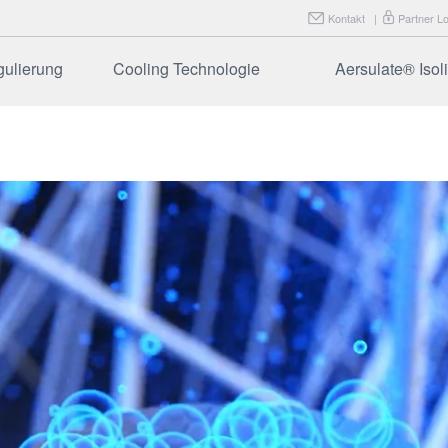
Kontakt
|
Partner Lo
gulierung
Cooling Technologie
Aersulate® Isol
weise
FAQ
Aersulate Te
iete
Aersulate 
sverfahren
FAQ
Tests