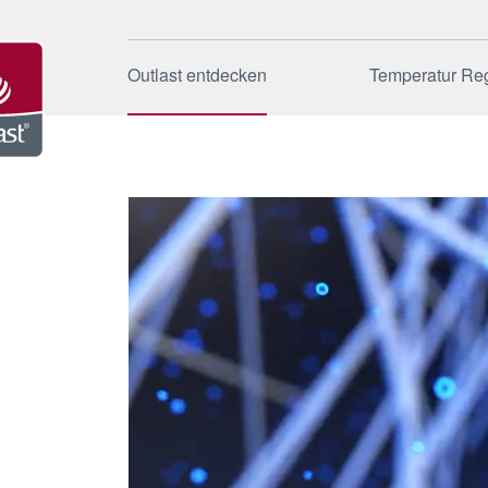
Outlast entdecken
Temperatur Re
Ursprung
Funktions
Marke
Einsatzgeb
Unternehmen
Anwendung
Nachhaltigkeit
Xelerate
Blog
Qualität & 
FAQ