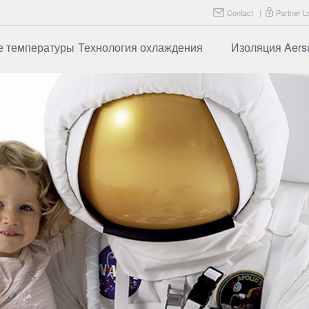
Contact
|
Partner L
е температуры
Технология охлаждения
Изоляция Aers
ботает
Часто задаваемые
Aersulate F
вопросы
рименения
Aersulate F
ие
Часто зад
вопросы
зированные
именения
и испытания
даваемые