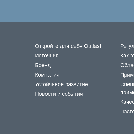
Откройте для себя Outlast
Регу
Источник
Как э
Бренд
Обла
Компания
Прим
Устойчивое развитие
Спец
прим
Новости и события
Каче
Част