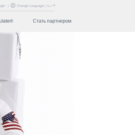
ogin
|
Change Language ( ru )
ulate®
Стать партнером
abrics
Сертификация
ibers
Маркетинговая
поддержка
аваемые
Обучение
Вход для партнеров