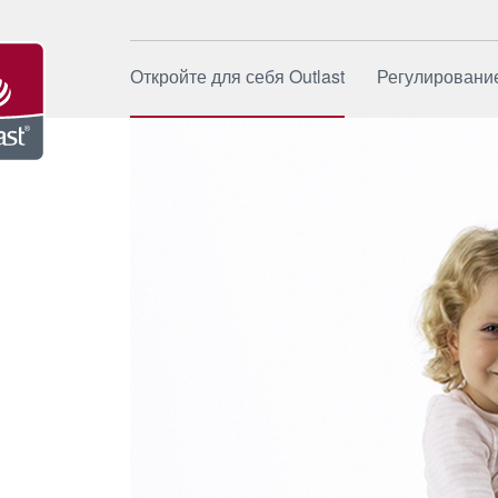
Откройте для себя Outlast
Регулировани
Источник
Как это ра
Бренд
Области п
Компания
Применен
Устойчивое развитие
Специали
сферы пр
Новости и события
Качество 
Часто за
вопросы