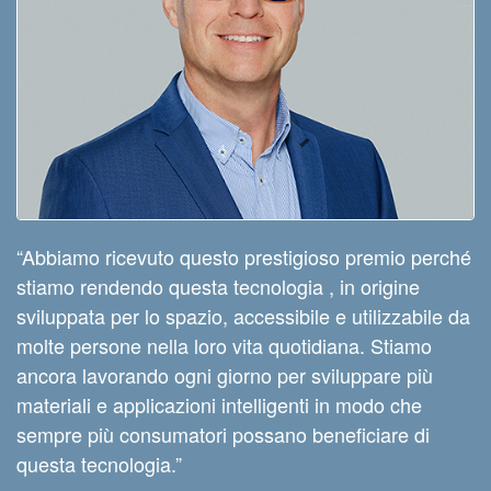
“Abbiamo ricevuto questo prestigioso premio perché
stiamo rendendo questa tecnologia , in origine
sviluppata per lo spazio, accessibile e utilizzabile da
molte persone nella loro vita quotidiana. Stiamo
ancora lavorando ogni giorno per sviluppare più
materiali e applicazioni intelligenti in modo che
sempre più consumatori possano beneficiare di
questa tecnologia.”